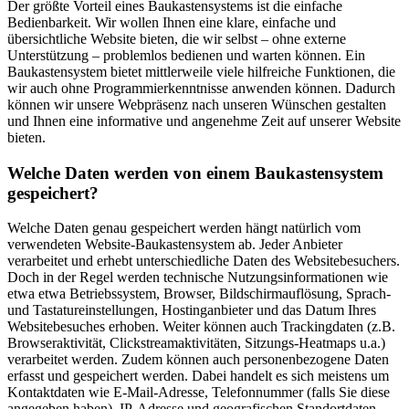
Der größte Vorteil eines Baukastensystems ist die einfache
Bedienbarkeit. Wir wollen Ihnen eine klare, einfache und
übersichtliche Website bieten, die wir selbst – ohne externe
Unterstützung – problemlos bedienen und warten können. Ein
Baukastensystem bietet mittlerweile viele hilfreiche Funktionen, die
wir auch ohne Programmierkenntnisse anwenden können. Dadurch
können wir unsere Webpräsenz nach unseren Wünschen gestalten
und Ihnen eine informative und angenehme Zeit auf unserer Website
bieten.
Welche Daten werden von einem Baukastensystem
gespeichert?
Welche Daten genau gespeichert werden hängt natürlich vom
verwendeten Website-Baukastensystem ab. Jeder Anbieter
verarbeitet und erhebt unterschiedliche Daten des Websitebesuchers.
Doch in der Regel werden technische Nutzungsinformationen wie
etwa etwa Betriebssystem, Browser, Bildschirmauflösung, Sprach-
und Tastatureinstellungen, Hostinganbieter und das Datum Ihres
Websitebesuches erhoben. Weiter können auch Trackingdaten (z.B.
Browseraktivität, Clickstreamaktivitäten, Sitzungs-Heatmaps u.a.)
verarbeitet werden. Zudem können auch personenbezogene Daten
erfasst und gespeichert werden. Dabei handelt es sich meistens um
Kontaktdaten wie E-Mail-Adresse, Telefonnummer (falls Sie diese
angegeben haben), IP-Adresse und geografischen Standortdaten.