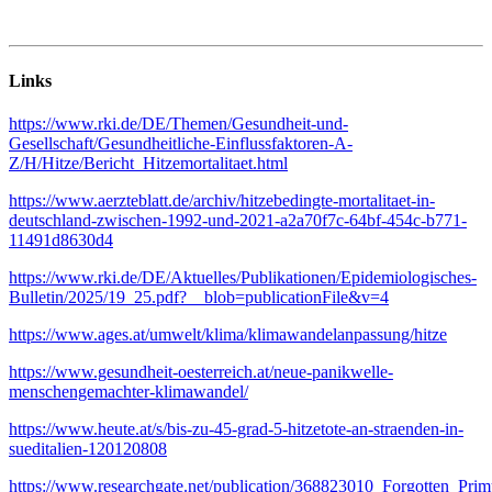
Links
https://www.rki.de/DE/Themen/Gesundheit-und-
Gesellschaft/Gesundheitliche-Einflussfaktoren-A-
Z/H/Hitze/Bericht_Hitzemortalitaet.html
https://www.aerzteblatt.de/archiv/hitzebedingte-mortalitaet-in-
deutschland-zwischen-1992-und-2021-a2a70f7c-64bf-454c-b771-
11491d8630d4
https://www.rki.de/DE/Aktuelles/Publikationen/Epidemiologisches-
Bulletin/2025/19_25.pdf?__blob=publicationFile&v=4
https://www.ages.at/umwelt/klima/klimawandelanpassung/hitze
https://www.gesundheit-oesterreich.at/neue-panikwelle-
menschengemachter-klimawandel/
https://www.heute.at/s/bis-zu-45-grad-5-hitzetote-an-straenden-in-
sueditalien-120120808
https://www.researchgate.net/publication/368823010_Forgotten_Pr