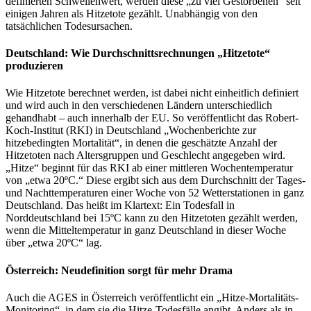
definierten Schwellenwert, werden diese „zu viel Gestorbenen“ seit
einigen Jahren als Hitzetote gezählt. Unabhängig von den
tatsächlichen Todesursachen.
Deutschland: Wie Durchschnittsrechnungen „Hitzetote“
produzieren
Wie Hitzetote berechnet werden, ist dabei nicht einheitlich definiert
und wird auch in den verschiedenen Ländern unterschiedlich
gehandhabt – auch innerhalb der EU. So veröffentlicht das Robert-
Koch-Institut (RKI) in Deutschland „Wochenberichte zur
hitzebedingten Mortalität“, in denen die geschätzte Anzahl der
Hitzetoten nach Altersgruppen und Geschlecht angegeben wird.
„Hitze“ beginnt für das RKI ab einer mittleren Wochentemperatur
von „etwa 20ºC.“ Diese ergibt sich aus dem Durchschnitt der Tages-
und Nachttemperaturen einer Woche von 52 Wetterstationen in ganz
Deutschland. Das heißt im Klartext: Ein Todesfall in
Norddeutschland bei 15ºC kann zu den Hitzetoten gezählt werden,
wenn die Mitteltemperatur in ganz Deutschland in dieser Woche
über „etwa 20ºC“ lag.
Österreich: Neudefinition sorgt für mehr Drama
Auch die AGES in Österreich veröffentlicht ein „Hitze-Mortalitäts-
Monitoring“, in dem sie die Hitze-Todesfälle angibt. Anders als in