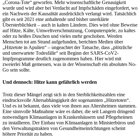
„Corona-Tote“ geworfen. Mehr wissenschaftliche Genauigkeit
wurde und wird aber bei Verdacht auf Impfschäden eingefordert, wo
ein Nachweis der Kausalität ausdrücklich verlangt wird. Tatsächlich
gibt es seit 2021 eine anhaltende und bisher unerklärte
Übersterblichkeit – auch in kalten Ländern. Dies wird ohne Beweise
auf Hitze, Kälte, Umweltverschmutzung, Computerspiele, zu kaltes
oder zu heißes Duschen und vieles mehr geschoben. Werden
Menschen tot am Strand aufgefunden, berichten Medien über
„Hitzetote in Apulien“ – ungeachtet der Tatsache, dass „plötzliche
und unerwartete Todesfälle“ seit Beginn der SARS-CoV2-
Impfprogramme deutlich zugenommen haben. Hier wird mit
zweierlei Maß gemessen, was in der Wissenschaft ein absolutes No-
Go sein sollte.
Und dennoch: Hitze kann gefährlich werden
Trotz dieser Mängel zeigt sich in den Sterblichkeitszahlen eine
eindrucksvolle Altersabhängigkeit der sogenannten „Hitzetoten“.
Und es ist bekannt, dass viele von ihnen aus Altersheimen stammen.
Eine sinnvolle Maßnahme wäre es daher, die seit Langem dringend
notwendigen Klimaanlagen in Krankenhäusern und Pflegeheimen
zu installieren. Der Einbau von Klimaanlagen in Ministerbüros und
den Verwaltungstrakten von Gesundheitseinrichtungen scheint
höhere Priorität zu haben.