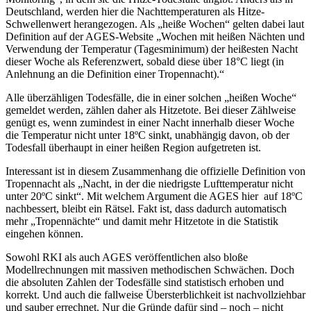
Deutschland, werden hier die Nachttemperaturen als Hitze-
Schwellenwert herangezogen. Als „heiße Wochen“ gelten dabei laut
Definition auf der AGES-Website „Wochen mit heißen Nächten und
Verwendung der Temperatur (Tagesminimum) der heißesten Nacht
dieser Woche als Referenzwert, sobald diese über 18°C liegt (in
Anlehnung an die Definition einer Tropennacht).“
Alle überzähligen Todesfälle, die in einer solchen „heißen Woche“
gemeldet werden, zählen daher als Hitzetote. Bei dieser Zählweise
genügt es, wenn zumindest in einer Nacht innerhalb dieser Woche
die Temperatur nicht unter 18ºC sinkt, unabhängig davon, ob der
Todesfall überhaupt in einer heißen Region aufgetreten ist.
Interessant ist in diesem Zusammenhang die offizielle Definition von
Tropennacht als „Nacht, in der die niedrigste Lufttemperatur nicht
unter 20ºC sinkt“. Mit welchem Argument die AGES hier auf 18ºC
nachbessert, bleibt ein Rätsel. Fakt ist, dass dadurch automatisch
mehr „Tropennächte“ und damit mehr Hitzetote in die Statistik
eingehen können.
Sowohl RKI als auch AGES veröffentlichen also bloße
Modellrechnungen mit massiven methodischen Schwächen. Doch
die absoluten Zahlen der Todesfälle sind statistisch erhoben und
korrekt. Und auch die fallweise Übersterblichkeit ist nachvollziehbar
und sauber errechnet. Nur die Gründe dafür sind – noch – nicht