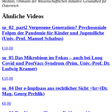
Medizin, Obmann der Wissenschaftlichen Initiative Gesundheit für
Österreich
Ähnliche Videos
so_02_part2 Vergessene Generation? Psychosoziale
Folgen der Pandemie für Kinder und Jugendliche
(Univ.-Prof. Manuel Schabus)
€
10,00
so_05 Das Mikrobiom im Fokus – auch bei Long
Covid und PostVacc-Syndrom (Prim. Univ.-Prof. Dr.
Ludwig Kramer)
€
10,00
so_04 Der e-Impfpass aus rechtlicher Sicht <br>(Dr.
Mag. Georg Prchlik)
€
0,00