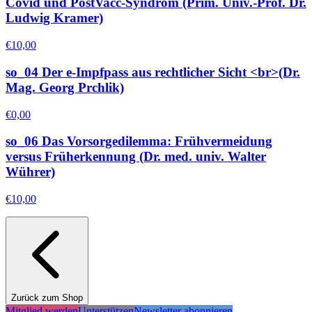
Covid und PostVacc-Syndrom (Prim. Univ.-Prof. Dr.
Ludwig Kramer)
€
10,00
so_04 Der e-Impfpass aus rechtlicher Sicht <br>(Dr.
Mag. Georg Prchlik)
€
0,00
so_06 Das Vorsorgedilemma: Frühvermeidung
versus Früherkennung (Dr. med. univ. Walter
Wührer)
€
10,00
Zurück zum Shop
Mitglied werden
Unterstützen
Newsletter abonnieren