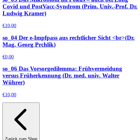
Covid und PostVacc-Syndrom (Prim. Univ.-Prof. Dr.
Ludwig Kramer)
€
10,00
so_04 Der e-Impfpass aus rechtlicher Sicht <br>(Dr.
Mag. Georg Prchlik)
€
0,00
so_06 Das Vorsorgedilemma: Frühvermeidung
versus Früherkennung (Dr. med. univ. Walter
Wührer)
€
10,00
Zurück zum Shop