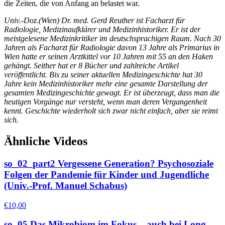
die Zeiten, die von Anfang an belastet war.
Univ.-Doz.(Wien) Dr. med. Gerd Reuther ist Facharzt für
Radiologie, Medizinaufklärer und Medizinhistoriker. Er ist der
meistgelesene Medizinkritiker im deutschsprachigen Raum. Nach 30
Jahren als Facharzt für Radiologie davon 13 Jahre als Primarius in
Wien hatte er seinen Arztkittel vor 10 Jahren mit 55 an den Haken
gehängt. Seither hat er 8 Bücher und zahlreiche Artikel
veröffentlicht. Bis zu seiner aktuellen Medizingeschichte hat 30
Jahre kein Medizinhistoriker mehr eine gesamte Darstellung der
gesamten Medizingeschichte gewagt. Er ist überzeugt, dass man die
heutigen Vorgänge nur versteht, wenn man deren Vergangenheit
kennt. Geschichte wiederholt sich zwar nicht einfach, aber sie reimt
sich.
Ähnliche Videos
so_02_part2 Vergessene Generation? Psychosoziale
Folgen der Pandemie für Kinder und Jugendliche
(Univ.-Prof. Manuel Schabus)
€
10,00
so_05 Das Mikrobiom im Fokus – auch bei Long