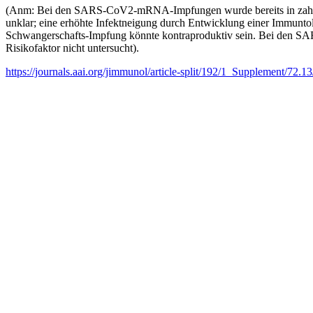
(Anm: Bei den SARS-CoV2-mRNA-Impfungen wurde bereits in zahlre
unklar; eine erhöhte Infektneigung durch Entwicklung einer Immunt
Schwangerschafts-Impfung könnte kontraproduktiv sein. Bei den SA
Risikofaktor nicht untersucht).
https://journals.aai.org/jimmunol/article-split/192/1_Supplement/72