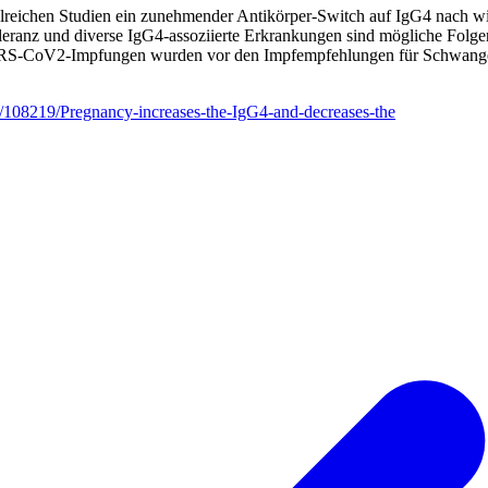
ichen Studien ein zunehmender Antikörper-Switch auf IgG4 nach wi
oleranz und diverse IgG4-assoziierte Erkrankungen sind mögliche Folg
RS-CoV2-Impfungen wurden vor den Impfempfehlungen für Schwangere –
.13/108219/Pregnancy-increases-the-IgG4-and-decreases-the