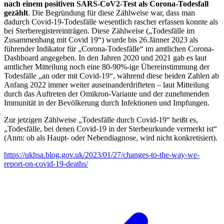
nach einem positiven SARS-CoV2-Test als Corona-Todesfall
gezählt
. Die Begründung für diese Zählweise war, dass man
dadurch Covid-19-Todesfälle wesentlich rascher erfassen konnte als
bei Sterberegistereinträgen. Diese Zählweise („Todesfälle im
Zusammenhang mit Covid 19“) wurde bis 26.Jänner 2023 als
führender Indikator für „Corona-Todesfälle“ im amtlichen Corona-
Dashboard angegeben. In den Jahren 2020 und 2021 gab es laut
amtlicher Mitteilung noch eine 80-90%-ige Übereinstimmung der
Todesfälle „an oder mit Covid-19“, während diese beiden Zahlen ab
Anfang 2022 immer weiter auseinanderdrifteten – laut Mitteilung
durch das Auftreten der Omikron-Variante und der zunehmenden
Immunität in der Bevölkerung durch Infektionen und Impfungen.
Zur jetzigen Zählweise „Todesfälle durch Covid-19“ heißt es,
„Todesfälle, bei denen Covid-19 in der Sterbeurkunde vermerkt ist“
(Anm: ob als Haupt- oder Nebendiagnose, wird nicht konkretisiert).
https://ukhsa.blog.gov.uk/2023/01/27/changes-to-the-way-we-
report-on-covid-19-deaths/