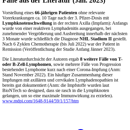
Fälle aus der Literatur (Jän. 2023)
Vorstellung eines
66-jährigen Patienten
ohne relevante
Vorerkrankungen ca. 10 Tage nach der 3. Pfizer-Dosis mit
Lymphknotenschwellung
in der rechten Axilla (Impfarm): Anfangs
wurde von einer reaktiven Lymphadenitis ausgegangen, bei
zunehmender Vergrößerung und Ausbreitung innerhalb der nächsten
3 Monate wurde schließlich die Diagnose
NHL Stadium II
gestellt.
Nach 6 Zyklen Chemotherapie (bis Juli 2022) war der Patient in
Remission (Veröffentlichung der Studie Anfang Jänner 2023).
Die Literaturdurchsicht der Autoren ergab
8 weitere Fälle von T-
oder B-Zell-Lymphomen
, sowie mehrere Fälle von Progression
bestehender Lymphome kurz nach einer Corona-Impfung (Anm:
Stand November 2022). Ein häufiger Zusammenhang dieser
Impfungen mit axillären und cervikalen Lymphadenopathien ist
bereits gut dokumentiert (Anm: die Impfstoffe wurden laut
BioNTech so designed, dass sie rasch in die Lymphknoten
gelangen, um so eine maximale Immunwirkung zu erzielen).
www.mdpi.com/1648-9144/59/1/157/htm