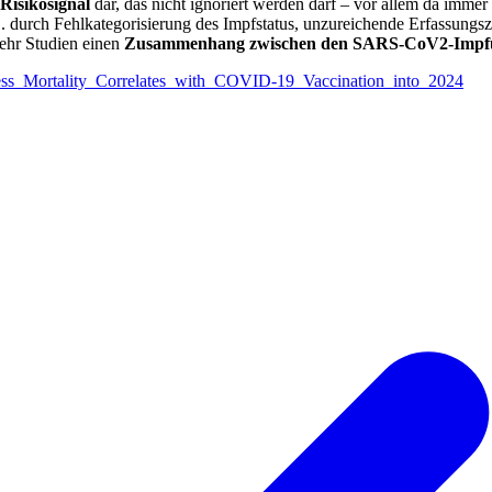
 Risikosignal
dar, das nicht ignoriert werden darf – vor allem da imme
 durch Fehlkategorisierung des Impfstatus, unzureichende Erfassungs
ehr Studien einen
Zusammenhang zwischen den SARS-CoV2-Impfun
cess_Mortality_Correlates_with_COVID-19_Vaccination_into_2024