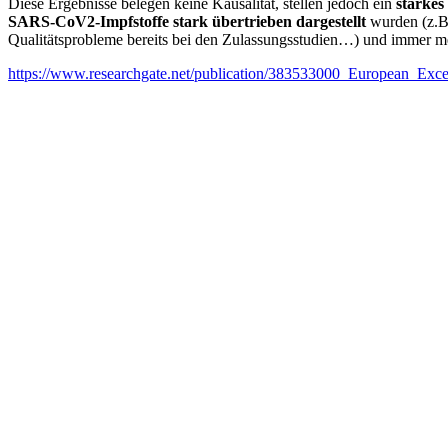
Diese Ergebnisse belegen keine Kausalität, stellen jedoch ein
starkes
SARS-CoV2-Impfstoffe stark übertrieben dargestellt
wurden (z.B.
Qualitätsprobleme bereits bei den Zulassungsstudien…) und immer m
https://www.researchgate.net/publication/383533000_European_Ex