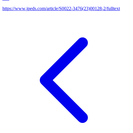
https://www.jpeds.com/article/S0022-3476(23)00128-2/fulltext