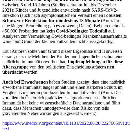
zwischen 5 und 18 Jahren (Studienzeitraum Juli bis Dezember
2021): Kinder und Jugendliche entwickeln nach SARS-CoV2-
Infektion (auch nach asymptomatischem Verlauf) einen
robusten
Schutz vor Reinfektion für mindestens 18 Monate
(Anm: für
eine längere Beurteilung gab es zu wenig Daten). Bei den mehr als
450.000 Probanden trat
kein Covid-bedingter Todesfall
auf.
Analysen zur Vermeidung Covid-bedingter Krankenhausaufenthalte
waren auf Grund der kleinen Fallzahlen nicht aussagekräftig.
Laut Autoren sollten auf Grund dieser Ergebnisse und Hinweisen
darauf, dass die Mehrheit der Kinder und Jugendlichen schon eine
natürliche Immunität erworben hat,
Impfempfehlungen für diese
Altersgruppe
von den politischen Entscheidungsträgern
neu
überdacht
werden.
Auch bei Erwachsenen
haben Studien gezeigt, dass eine natürlich
erworbene Immunität länger anhält und einen stärkeren Schutz im
Vergleich zu einer impfinduzierten Immunität verleiht (Anm: Das –
vor allem in Österreich praktizierte – Ignorieren der natürlichen
Immunität hat keine wissenschaftliche Datengrundlage und führt
dazu, dass Menschen unnötigerweise dem Risiko von teils
gravierenden Nebenwirkungen ausgesetzt werden.)
https://www.medrxiv.org/content/10.1101/2022.06.20.22276650v1.ful
text