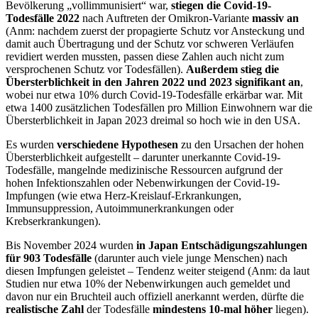
Bevölkerung „vollimmunisiert“ war,
stiegen die Covid-19-
Todesfälle 2022
nach Auftreten der Omikron-Variante
massiv an
(Anm: nachdem zuerst der propagierte Schutz vor Ansteckung und
damit auch Übertragung und der Schutz vor schweren Verläufen
revidiert werden mussten, passen diese Zahlen auch nicht zum
versprochenen Schutz vor Todesfällen).
Außerdem stieg die
Übersterblichkeit in den Jahren 2022 und 2023 signifikant an
,
wobei nur etwa 10% durch Covid-19-Todesfälle erkärbar war. Mit
etwa 1400 zusätzlichen Todesfällen pro Million Einwohnern war die
Übersterblichkeit in Japan 2023 dreimal so hoch wie in den USA.
Es wurden
verschiedene Hypothesen
zu den Ursachen der hohen
Übersterblichkeit aufgestellt – darunter unerkannte Covid-19-
Todesfälle, mangelnde medizinische Ressourcen aufgrund der
hohen Infektionszahlen oder Nebenwirkungen der Covid-19-
Impfungen (wie etwa Herz-Kreislauf-Erkrankungen,
Immunsuppression, Autoimmunerkrankungen oder
Krebserkrankungen).
Bis November 2024 wurden
in Japan Entschädigungszahlungen
für 903 Todesfälle
(darunter auch viele junge Menschen) nach
diesen Impfungen geleistet – Tendenz weiter steigend (Anm: da laut
Studien nur etwa 10% der Nebenwirkungen auch gemeldet und
davon nur ein Bruchteil auch offiziell anerkannt werden, dürfte die
realistische Zahl
der Todesfälle
mindestens 10-mal höher
liegen).