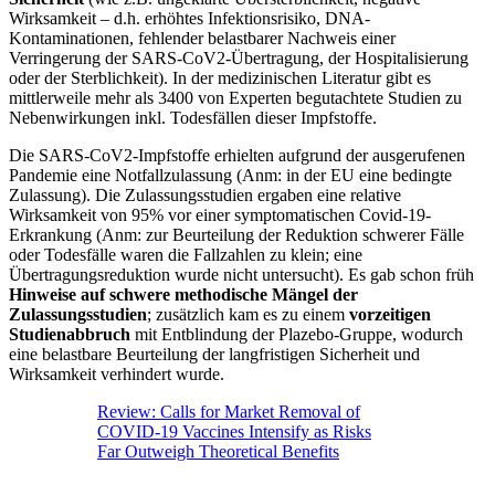
Wirksamkeit – d.h. erhöhtes Infektionsrisiko, DNA-
Kontaminationen, fehlender belastbarer Nachweis einer
Verringerung der SARS-CoV2-Übertragung, der Hospitalisierung
oder der Sterblichkeit). In der medizinischen Literatur gibt es
mittlerweile mehr als 3400 von Experten begutachtete Studien zu
Nebenwirkungen inkl. Todesfällen dieser Impfstoffe.
Die SARS-CoV2-Impfstoffe erhielten aufgrund der ausgerufenen
Pandemie eine Notfallzulassung (Anm: in der EU eine bedingte
Zulassung). Die Zulassungsstudien ergaben eine relative
Wirksamkeit von 95% vor einer symptomatischen Covid-19-
Erkrankung (Anm: zur Beurteilung der Reduktion schwerer Fälle
oder Todesfälle waren die Fallzahlen zu klein; eine
Übertragungsreduktion wurde nicht untersucht). Es gab schon früh
Hinweise auf schwere methodische Mängel der
Zulassungsstudien
; zusätzlich kam es zu einem
vorzeitigen
Studienabbruch
mit Entblindung der Plazebo-Gruppe, wodurch
eine belastbare Beurteilung der langfristigen Sicherheit und
Wirksamkeit verhindert wurde.
Review: Calls for Market Removal of
COVID-19 Vaccines Intensify as Risks
Far Outweigh Theoretical Benefits