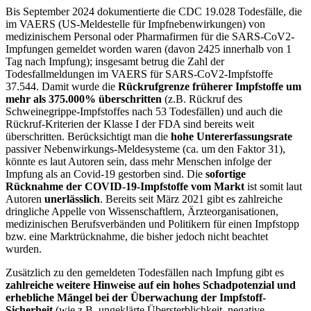
Bis September 2024 dokumentierte die CDC 19.028 Todesfälle, die
im VAERS (US-Meldestelle für Impfnebenwirkungen) von
medizinischem Personal oder Pharmafirmen für die SARS-CoV2-
Impfungen gemeldet worden waren (davon 2425 innerhalb von 1
Tag nach Impfung); insgesamt betrug die Zahl der
Todesfallmeldungen im VAERS für SARS-CoV2-Impfstoffe
37.544. Damit wurde die
Rückrufgrenze früherer Impfstoffe um
mehr als 375.000% überschritten
(z.B. Rückruf des
Schweinegrippe-Impfstoffes nach 53 Todesfällen) und auch die
Rückruf-Kriterien der Klasse I der FDA sind bereits weit
überschritten. Berücksichtigt man die
hohe Untererfassungsrate
passiver Nebenwirkungs-Meldesysteme (ca. um den Faktor 31),
könnte es laut Autoren sein, dass mehr Menschen infolge der
Impfung als an Covid-19 gestorben sind. Die
sofortige
Rücknahme der COVID-19-Impfstoffe vom Markt
ist somit laut
Autoren
unerlässlich
. Bereits seit März 2021 gibt es zahlreiche
dringliche Appelle von Wissenschaftlern, Ärzteorganisationen,
medizinischen Berufsverbänden und Politikern für einen Impfstopp
bzw. eine Marktrücknahme, die bisher jedoch nicht beachtet
wurden.
Zusätzlich zu den gemeldeten Todesfällen nach Impfung gibt es
zahlreiche weitere Hinweise auf ein hohes Schadpotenzial und
erhebliche Mängel bei der Überwachung der Impfstoff-
Sicherheit
(wie z.B. ungeklärte Übersterblichkeit, negative