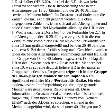
2.Dosis höher (HR 3,60), aber bei der 3.Dosis war kein
Effekt zu beobachten. Die Risikoschätzung war in der
Altersgruppe der 18-25-Jährigen und der 26-40-Jährigen
sowie bei Männern höher“. Im Zusatzmaterial findet man die
Zahlen, die im Text nicht genannt werden: Die oben
angegebenen Zahlen beziehen sich auf alle Altersgruppen und
beide Geschlechter. Bei Myokarditis allein lag die HR in der
1. Woche nach der 2.Dosis bei 4,6, bei Perkarditis bei 2,7. In
der Altersgruppe der 18-25-Jährigen zeigte sich in diesem
Zeitraum eine kombinierte HR für Myo- und Perikarditis von
etwa 13 (nur grafisch dargestellt) und bei den 26-40-Jährigen
von etwa 6. Bei der Aufschlüsselung nach Geschlecht wurden
leider die beiden Altersgruppen zusammengelegt und lediglich
die Gruppe von 18 bis 40 Jahren ausgewertet. Dabei lag die
HR in der 1.Woche nach der 2.Dosis bei den Männern bei
etwa 10, was auf eine deutlich höhere HR in der jüngeren
Gruppe schließen lässt.
Insgesamt zeigte sich in der Gruppe
der 18-40-jährigen Männer für alle Impfdosen ein
signifikant erhöhtes Myo-/Perikarditis-Risiko.
Für eine
evidenzbasierte Impfempfehlung v.a. für junge gesunde
Männer wäre genau dieses Risiko essenziell. Diese
Information im Zusatzmaterial zu „verstecken“ ist schon sehr
fragwürdig. Dann noch dazu im Haupttext von „keinem
Effekt“ nach der 3.Dosis zu sprechen, während in der
Methodik angeführt wird, dass bei unter 40-Jährigen nur 2