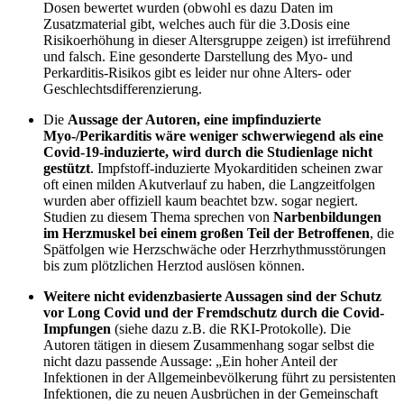
Dosen bewertet wurden (obwohl es dazu Daten im
Zusatzmaterial gibt, welches auch für die 3.Dosis eine
Risikoerhöhung in dieser Altersgruppe zeigen) ist irreführend
und falsch. Eine gesonderte Darstellung des Myo- und
Perkarditis-Risikos gibt es leider nur ohne Alters- oder
Geschlechtsdifferenzierung.
Die
Aussage der Autoren, eine impfinduzierte
Myo-/Perikarditis wäre weniger schwerwiegend als eine
Covid-19-induzierte, wird durch die Studienlage nicht
gestützt
. Impfstoff-induzierte Myokarditiden scheinen zwar
oft einen milden Akutverlauf zu haben, die Langzeitfolgen
wurden aber offiziell kaum beachtet bzw. sogar negiert.
Studien zu diesem Thema sprechen von
Narbenbildungen
im Herzmuskel bei einem großen Teil der Betroffenen
, die
Spätfolgen wie Herzschwäche oder Herzrhythmusstörungen
bis zum plötzlichen Herztod auslösen können.
Weitere nicht evidenzbasierte Aussagen sind der Schutz
vor Long Covid und der Fremdschutz durch die Covid-
Impfungen
(siehe dazu z.B. die RKI-Protokolle). Die
Autoren tätigen in diesem Zusammenhang sogar selbst die
nicht dazu passende Aussage: „Ein hoher Anteil der
Infektionen in der Allgemeinbevölkerung führt zu persistenten
Infektionen, die zu neuen Ausbrüchen in der Gemeinschaft