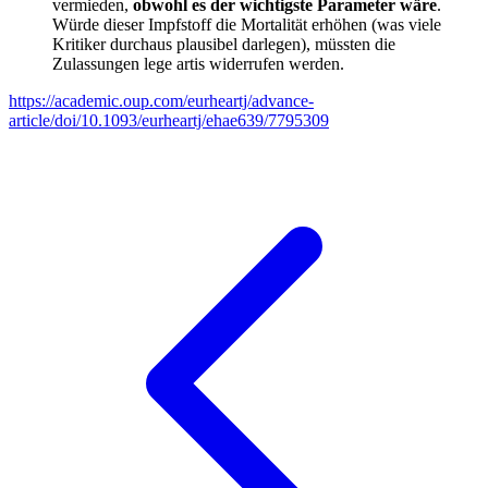
vermieden,
obwohl es der wichtigste Parameter wäre
.
Würde dieser Impfstoff die Mortalität erhöhen (was viele
Kritiker durchaus plausibel darlegen), müssten die
Zulassungen lege artis widerrufen werden.
https://academic.oup.com/eurheartj/advance-
article/doi/10.1093/eurheartj/ehae639/7795309