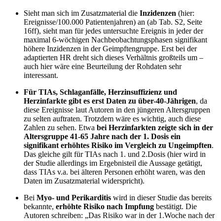
Sieht man sich im Zusatzmaterial die
Inzidenzen
(hier:
Ereignisse/100.000 Patientenjahren) an (ab Tab. S2, Seite
16ff), sieht man für jedes untersuchte Ereignis in jeder der
maximal 6-wöchigen Nachbeobachtungsphasen signifikant
höhere Inzidenzen in der Geimpftengruppe. Erst bei der
adaptierten HR dreht sich dieses Verhältnis großteils um –
auch hier wäre eine Beurteilung der Rohdaten sehr
interessant.
Für TIAs, Schlaganfälle, Herzinsuffizienz und
Herzinfarkte gibt es erst Daten zu über-40-Jährigen
, da
diese Ereignisse laut Autoren in den jüngeren Altersgruppen
zu selten auftraten. Trotzdem wäre es wichtig, auch diese
Zahlen zu sehen. Etwa
bei Herzinfarkten zeigte sich in der
Altersgruppe 41-65 Jahre nach der 1. Dosis ein
signifikant erhöhtes Risiko im Vergleich zu Ungeimpften
.
Das gleiche gilt für TIAs nach 1. und 2.Dosis (hier wird in
der Studie allerdings im Ergebnisteil die Aussage getätigt,
dass TIAs v.a. bei älteren Personen erhöht waren, was den
Daten im Zusatzmaterial widerspricht).
Bei
Myo- und Perikarditis
wird in dieser Studie das bereits
bekannte,
erhöhte Risiko nach Impfung
bestätigt. Die
Autoren schreiben: „Das Risiko war in der 1.Woche nach der