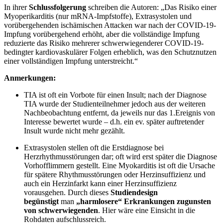
In ihrer
Schlussfolgerung
schreiben die Autoren: „Das Risiko einer
Myoperikarditis (nur mRNA-Impfstoffe), Extrasystolen und
vorübergehenden ischämischen Attacken war nach der COVID-19-
Impfung vorübergehend erhöht, aber die vollständige Impfung
reduzierte das Risiko mehrerer schwerwiegenderer COVID-19-
bedingter kardiovaskulärer Folgen erheblich, was den Schutznutzen
einer vollständigen Impfung unterstreicht.“
Anmerkungen:
TIA ist oft ein Vorbote für einen Insult; nach der Diagnose
TIA wurde der Studienteilnehmer jedoch aus der weiteren
Nachbeobachtung entfernt, da jeweils nur das 1.Ereignis von
Interesse bewertet wurde – d.h. ein ev. später auftretender
Insult wurde nicht mehr gezählt.
Extrasystolen stellen oft die Erstdiagnose bei
Herzrhythmusstörungen dar; oft wird erst später die Diagnose
Vorhofflimmern gestellt. Eine Myokarditis ist oft die Ursache
für spätere Rhythmusstörungen oder Herzinsuffizienz und
auch ein Herzinfarkt kann einer Herzinsuffizienz
vorausgehen. Durch dieses
Studiendesign
begünstigt
man
„harmlosere“ Erkrankungen zugunsten
von schwerwiegenden
. Hier wäre eine Einsicht in die
Rohdaten aufschlussreich.