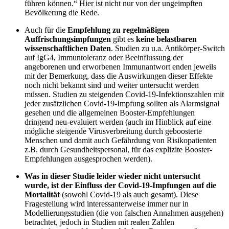
führen können.“ Hier ist nicht nur von der ungeimpften
Bevölkerung die Rede.
Auch für die
Empfehlung zu regelmäßigen
Auffrischungsimpfungen
gibt es
keine belastbaren
wissenschaftlichen Daten
. Studien zu u.a. Antikörper-Switch
auf IgG4, Immuntoleranz oder Beeinflussung der
angeborenen und erworbenen Immunantwort enden jeweils
mit der Bemerkung, dass die Auswirkungen dieser Effekte
noch nicht bekannt sind und weiter untersucht werden
müssen. Studien zu steigenden Covid-19-Infektionszahlen mit
jeder zusätzlichen Covid-19-Impfung sollten als Alarmsignal
gesehen und die allgemeinen Booster-Empfehlungen
dringend neu-evaluiert werden (auch im Hinblick auf eine
mögliche steigende Virusverbreitung durch geboosterte
Menschen und damit auch Gefährdung von Risikopatienten
z.B. durch Gesundheitspersonal, für das explizite Booster-
Empfehlungen ausgesprochen werden).
Was in dieser Studie leider wieder nicht untersucht
wurde, ist der Einfluss der Covid-19-Impfungen auf die
Mortalität
(sowohl Covid-19 als auch gesamt). Diese
Fragestellung wird interessanterweise immer nur in
Modellierungsstudien (die von falschen Annahmen ausgehen)
betrachtet, jedoch in Studien mit realen Zahlen