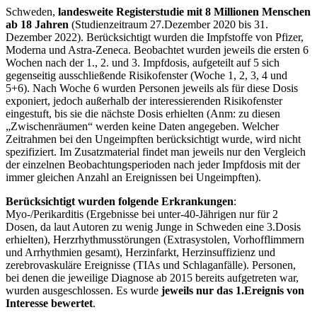
Schweden,
landesweite Registerstudie mit 8 Millionen Menschen
ab 18 Jahren
(Studienzeitraum 27.Dezember 2020 bis 31.
Dezember 2022). Berücksichtigt wurden die Impfstoffe von Pfizer,
Moderna und Astra-Zeneca. Beobachtet wurden jeweils die ersten 6
Wochen nach der 1., 2. und 3. Impfdosis, aufgeteilt auf 5 sich
gegenseitig ausschließende Risikofenster (Woche 1, 2, 3, 4 und
5+6). Nach Woche 6 wurden Personen jeweils als für diese Dosis
exponiert, jedoch außerhalb der interessierenden Risikofenster
eingestuft, bis sie die nächste Dosis erhielten (Anm: zu diesen
„Zwischenräumen“ werden keine Daten angegeben. Welcher
Zeitrahmen bei den Ungeimpften berücksichtigt wurde, wird nicht
spezifiziert. Im Zusatzmaterial findet man jeweils nur den Vergleich
der einzelnen Beobachtungsperioden nach jeder Impfdosis mit der
immer gleichen Anzahl an Ereignissen bei Ungeimpften).
Berücksichtigt wurden folgende Erkrankungen
:
Myo-/Perikarditis (Ergebnisse bei unter-40-Jährigen nur für 2
Dosen, da laut Autoren zu wenig Junge in Schweden eine 3.Dosis
erhielten), Herzrhythmusstörungen (Extrasystolen, Vorhofflimmern
und Arrhythmien gesamt), Herzinfarkt, Herzinsuffizienz und
zerebrovaskuläre Ereignisse (TIAs und Schlaganfälle). Personen,
bei denen die jeweilige Diagnose ab 2015 bereits aufgetreten war,
wurden ausgeschlossen. Es wurde
jeweils nur das 1.Ereignis von
Interesse bewertet
.