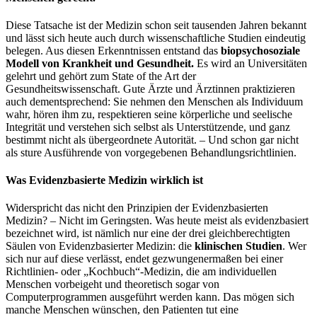
Diese Tatsache ist der Medizin schon seit tausenden Jahren bekannt
und lässt sich heute auch durch wissenschaftliche Studien eindeutig
belegen. Aus diesen Erkenntnissen entstand das
biopsychosoziale
Modell von Krankheit und Gesundheit.
Es wird an Universitäten
gelehrt und gehört zum State of the Art der
Gesundheitswissenschaft. Gute Ärzte und Ärztinnen praktizieren
auch dementsprechend: Sie nehmen den Menschen als Individuum
wahr, hören ihm zu, respektieren seine körperliche und seelische
Integrität und verstehen sich selbst als Unterstützende, und ganz
bestimmt nicht als übergeordnete Autorität. ­– Und schon gar nicht
als sture Ausführende von vorgegebenen Behandlungsrichtlinien.
Was Evidenzbasierte Medizin wirklich ist
Widerspricht das nicht den Prinzipien der Evidenzbasierten
Medizin? – Nicht im Geringsten. Was heute meist als evidenzbasiert
bezeichnet wird, ist nämlich nur eine der drei gleichberechtigten
Säulen von Evidenzbasierter Medizin: die
klinischen Studien
. Wer
sich nur auf diese verlässt, endet gezwungenermaßen bei einer
Richtlinien- oder „Kochbuch“-Medizin, die am individuellen
Menschen vorbeigeht und theoretisch sogar von
Computerprogrammen ausgeführt werden kann. Das mögen sich
manche Menschen wünschen, den Patienten tut eine