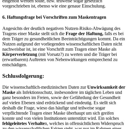
eingeholt werden sollte, bzw. teilweise sogar gesetzlich
vorgeschrieben ist, ebenso wie eine genaue Einschulung.
6. Haftungsfrage bei Vorschriften zum Maskentragen
Angesichts der deutlich negativen Nutzen-Risiko-Abwägung des
Tragens einer Maske stellt sich die
Frage der Haftung,
falls es bei
dem Träger zu gesundheitlichen Beeinträchtigungen kommt. Da ein
Nutzen aufgrund der vorliegenden wissenschaftlichen Daten nicht
nachweisbar ist, ist eine Vorschrift zum Tragen einer Maske als
Körperverletzung
(mit Vorsatz?) zu werten und die Träger bei
(erwartbarem) Auftreten von Nebenwirkungen entsprechend zu
entschädigen.
Schlussfolgerung:
Die wissenschaftlich-medizinischen Daten zur
Unwirksamkeit der
Maske
als Infektionsschutz, insbesondere im täglichen Leben und
ganz besonders im Freien, sowie der Gefährdung der Gesundheit
auf vielen Ebenen sind erdrückend und eindeutig. Es stellt sich
deshalb die Frage, wieso das häufige und teilweise sogar
verpflichtende Tragen einer Maske überhaupt um sich greifen
konnte und von vielen Institutionen unterstützt wird. Ein solches
fehlgeleitetes Verhalte
n, welches in offensichtlichem Widerspruch
zu den wissenschaftlichen Fakten steht, war nur im Rahmen einer