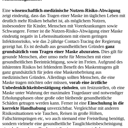
Eine
wissenschaftlich-medizinische Nutzen-Risiko-Abwägung
zeigt eindeutig, dass das Tragen einer Maske im täglichen Leben mit
deutlich mehr Risiken behaftet ist, als möglichem Nutzen,
insbesondere für Kinder, Menschen mit Vorerkrankungen sowie
Schwangere. Ferner ist die Nutzen-Risiko-Abwägung einer Maske
eindeutig negativ in Lebenssituationen mit einem geringen
Infektionsrisiko, wie das 2-jährige Contact-Tracing der Regierung
gezeigt hat. Es ist deshalb aus gesundheitlichen Gründen
ganz
grundsätzlich vom Tragen einer Maske abzuraten.
Dies gilt für
gesunde Menschen, aber umso mehr für Menschen mit einer
gesundheitlichen Beeinträchtigung, sowie im Freien. Aufgrund des
inhärenten Risikos bei fehlendem Benefit des Maskentragens gilt
ganz grundsätzlich für jeden eine Maskenbefreiung aus
medizinischen Gründen. Allerdings sollten Menschen, die eine
Maske tragen möchten oder müssen,
vorab eine ärztliche
Unbedenklichkeitsbestätigung einholen
, um festzustellen, ob eine
Maske unter Wahrung der maximalen Tragedauer und notwendiger
Erholungsphasen ohne große oder bleibende gesundheitliche
Schäden getragen werden kann. Ferner ist eine
Einschulung in die
korrekte Handhabung
unverzichtbar. Vergleichbar mit anderen
Risikosituationen wie Tauchen, Reisen in große Höhen,
Fallschirmspringen etc, wo auch niemand eine Freistellung benötigt,
sondern vielmehr eine gesundheitliche Tauglichkeitsbescheinigung