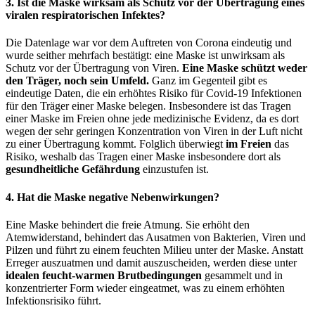
3. Ist die Maske wirksam als Schutz vor der Übertragung eines
viralen respiratorischen Infektes?
Die Datenlage war vor dem Auftreten von Corona eindeutig und
wurde seither mehrfach bestätigt: eine Maske ist unwirksam als
Schutz vor der Übertragung von Viren.
Eine Maske schützt weder
den Träger, noch sein Umfeld.
Ganz im Gegenteil gibt es
eindeutige Daten, die ein erhöhtes Risiko für Covid-19 Infektionen
für den Träger einer Maske belegen. Insbesondere ist das Tragen
einer Maske im Freien ohne jede medizinische Evidenz, da es dort
wegen der sehr geringen Konzentration von Viren in der Luft nicht
zu einer Übertragung kommt. Folglich überwiegt
im Freien
das
Risiko, weshalb das Tragen einer Maske insbesondere dort als
gesundheitliche Gefährdung
einzustufen ist.
4. Hat die Maske negative Nebenwirkungen?
Eine Maske behindert die freie Atmung. Sie erhöht den
Atemwiderstand, behindert das Ausatmen von Bakterien, Viren und
Pilzen und führt zu einem feuchten Milieu unter der Maske. Anstatt
Erreger auszuatmen und damit auszuscheiden, werden diese unter
idealen feucht-warmen Brutbedingungen
gesammelt und in
konzentrierter Form wieder eingeatmet, was zu einem erhöhten
Infektionsrisiko führt.