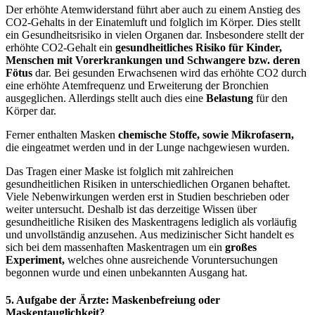
Der erhöhte Atemwiderstand führt aber auch zu einem Anstieg des
CO2-Gehalts in der Einatemluft und folglich im Körper. Dies stellt
ein Gesundheitsrisiko in vielen Organen dar. Insbesondere stellt der
erhöhte CO2-Gehalt ein
gesundheitliches Risiko für Kinder,
Menschen mit Vorerkrankungen und Schwangere bzw. deren
Fötus
dar. Bei gesunden Erwachsenen wird das erhöhte CO2 durch
eine erhöhte Atemfrequenz und Erweiterung der Bronchien
ausgeglichen. Allerdings stellt auch dies eine
Belastung
für den
Körper dar.
Ferner enthalten Masken
chemische Stoffe, sowie Mikrofasern,
die eingeatmet werden und in der Lunge nachgewiesen wurden.
Das Tragen einer Maske ist folglich mit zahlreichen
gesundheitlichen Risiken in unterschiedlichen Organen behaftet.
Viele Nebenwirkungen werden erst in Studien beschrieben oder
weiter untersucht. Deshalb ist das derzeitige Wissen über
gesundheitliche Risiken des Maskentragens lediglich als vorläufig
und unvollständig anzusehen. Aus medizinischer Sicht handelt es
sich bei dem massenhaften Maskentragen um ein
großes
Experiment,
welches ohne ausreichende Voruntersuchungen
begonnen wurde und einen unbekannten Ausgang hat.
5. Aufgabe der Ärzte: Maskenbefreiung oder
Maskentauglichkeit?