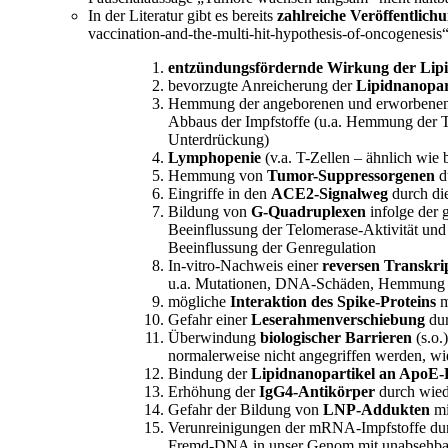
In der Literatur gibt es bereits
zahlreiche Veröffentli
vaccination-and-the-multi-hit-hypothesis-of-oncogenesis
entzündungsfördernde Wirkung der Lipi
bevorzugte Anreicherung der
Lipidnanopar
Hemmung der angeborenen und erworbene
Abbaus der Impfstoffe (u.a. Hemmung der Ty
Unterdrückung)
Lymphopenie
(v.a. T-Zellen – ähnlich wie
Hemmung von
Tumor-Suppressorgenen
d
Eingriffe in den
ACE2-Signalweg
durch di
Bildung von
G-Quadruplexen
infolge der 
Beeinflussung der Telomerase-Aktivität un
Beeinflussung der Genregulation
In-vitro-Nachweis einer
reversen Transkri
u.a. Mutationen, DNA-Schäden, Hemmung v
mögliche
Interaktion des Spike-Proteins
m
Gefahr einer
Leserahmenverschiebung
dur
Überwindung
biologischer Barrieren
(s.o.
normalerweise nicht angegriffen werden, wi
Bindung der
Lipidnanopartikel an ApoE-
Erhöhung der
IgG4-Antikörper
durch wied
Gefahr der Bildung von
LNP-Addukten
mi
Verunreinigungen der mRNA-Impfstoffe d
Fremd-DNA in unser Genom mit unabsehba