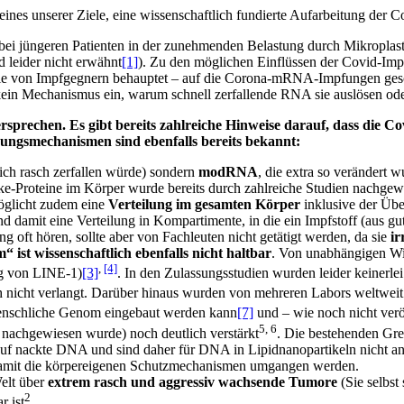
ines unserer Ziele, eine wissenschaftlich fundierte Aufarbeitung der
 bei jüngeren Patienten in der zunehmenden Belastung durch Mikroplasti
 leider nicht erwähnt
[1]
). Zu den möglichen Einflüssen der Covid-Imp
wie von Impfgegnern behauptet – auf die Corona-mRNA-Impfungen gesc
in Mechanismus ein, warum schnell zerfallende RNA sie auslösen oder 
rechen. Es gibt bereits zahlreiche Hinweise darauf, dass die Co
ungsmechanismen sind ebenfalls bereits bekannt:
ich rasch zerfallen würde) sondern
modRNA
, die extra so verändert 
-Proteine im Körper wurde bereits durch zahlreiche Studien nachgewi
öglicht zudem eine
Verteilung im gesamten Körper
inklusive der Übe
 damit eine Verteilung in Kompartimente, in die ein Impfstoff (aus gu
oft hören, sollte aber von Fachleuten nicht getätigt werden, da sie
ir
“ ist wissenschaftlich ebenfalls nicht haltbar
. Von unabhängigen Wis
,
[4]
g von LINE-1)
[3]
. In den Zulassungsstudien wurden leider keinerl
 nicht verlangt. Darüber hinaus wurden von mehreren Labors weltweit
menschliche Genom eingebaut werden kann
[7]
und – wie noch nicht verö
5, 6
 nachgewiesen wurde) noch deutlich verstärkt
. Die bestehenden Gr
f nackte DNA und sind daher für DNA in Lipidnanopartikeln nicht an
d damit die körpereigenen Schutzmechanismen umgangen werden.
elt über
extrem rasch und aggressiv wachsende Tumore
(Sie selbs
2
r ist
.