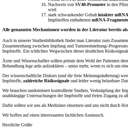
Nachweis von
SV40-Promoter
in den Pfize
wird
stark schwankender Gehalt
intakter mRN
Impfstoffen enthaltenen
mRNA-Fragment
Alle genannten Mechanismen wurden in der Literatur bereits als
Auch in unserer Studienbibliothek findet man Literatur zum Zu
Zusammenhang zwischen Impfung und Tumorentstehung/-Progression be
Impfstoffe. Ein schlichtes Wegwischen dieser deutlichen Risikosignal
Ärzte und Wissenschaftler sollten primär dem Wohl der Patienten die
Behandlung lege artis aufzuklären – umso mehr, wenn es sich um ein
Der wissenschaftliche Diskurs (und die freie Meinungsäußerung) wer
Impfstoffe,
zahlreiche Risikosignale
und leider wenig belastbare Dat
Wir brauchen randomisiert kontrollierte Studien, Verknüpfung der Imp
unabhängige Untersuchungen der Impfstoffe und freien Zugang zu all
Dafür sollten wir uns als Mediziner einsetzen und uns nicht durch Hof
Wir hoffen auf einen interessanten fachlichen Austausch.
Herzliche Grüße