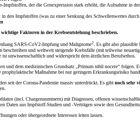
r-Impfstoffen, der die Genexpression stark erhöht, die Aufnahme in de
A
in den Impfstoffen (was zu einer Senkung des Schwellenwertes durc
en
 wichtige Faktoren in der Krebsentstehung beschrieben.
2
sammenhang SARS-CoV2-Impfung und Malignome
. Es gibt also plausibl
schreiben und weltweit steigende Krebsfälle (mit teilweise neuartig
e ist unwissenschaftlich und widerspricht dem ärztlichen Berufsethos.
nen und dem medizinischen Grundsatz „Primum nihil nocere“ folgen. Es 
e prophylaktische Maßnahme bei nur geringem Erkrankungsrisiko handel
den seit der Corona-Pandemie massiv unterdrückt. Es gibt
noch sehr v
en.
fdaten (incl. Chargennummern) mit Diagnosen, offenen wissenschaftlich
en Daten aus Impfstoff-Studien und -Verträgen sowie den Gesundheitsr
fnungen oder übergeordnete Interessen leiten lassen.