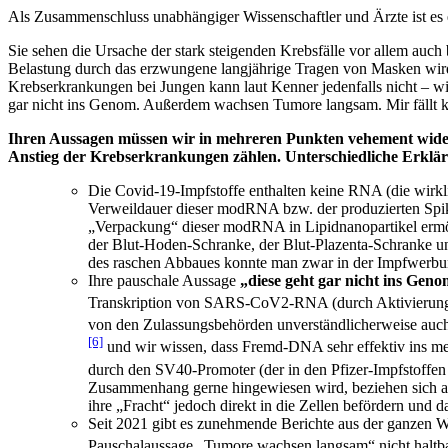
Als Zusammenschluss unabhängiger Wissenschaftler und Ärzte ist es e
Sie sehen die Ursache der stark steigenden Krebsfälle vor allem auch
Belastung durch das erzwungene langjährige Tragen von Masken wird
Krebserkrankungen bei Jungen kann laut Kenner jedenfalls nicht – 
gar nicht ins Genom. Außerdem wachsen Tumore langsam. Mir fällt ke
Ihren Aussagen müssen wir in mehreren Punkten vehement widersp
Anstieg der Krebserkrankungen zählen. Unterschiedliche Erklär
Die Covid-19-Impfstoffe enthalten keine RNA (die wirkl
Verweildauer dieser modRNA bzw. der produzierten Spike
„Verpackung“ dieser modRNA in Lipidnanopartikel erm
der Blut-Hoden-Schranke, der Blut-Plazenta-Schranke und
des raschen Abbaues konnte man zwar in der Impfwerbung 
Ihre pauschale Aussage
„diese geht gar nicht ins Genom
Transkription von SARS-CoV2-RNA (durch Aktivierun
von den Zulassungsbehörden unverständlicherweise auch
[6]
und wir wissen, dass Fremd-DNA sehr effektiv ins 
durch den SV40-Promoter (der in den Pfizer-Impfstoffen
Zusammenhang gerne hingewiesen wird, beziehen sich au
ihre „Fracht“ jedoch direkt in die Zellen befördern un
Seit 2021 gibt es zunehmende Berichte aus der ganzen W
Pauschalaussage „Tumore wachsen langsam“ nicht haltba