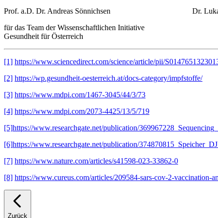
Prof. a.D. Dr. Andreas Sönnichsen Dr. Lukas 
für das Team der Wissenschaftlichen Initiative
Gesundheit für Österreich
[1]
https://www.sciencedirect.com/science/article/pii/S01476513230
[2]
https://wp.gesundheit-oesterreich.at/docs-category/impfstoffe/
[3]
https://www.mdpi.com/1467-3045/44/3/73
[4]
https://www.mdpi.com/2073-4425/13/5/719
[5]
https://www.researchgate.net/publication/369967228_Sequenci
[6]
https://www.researchgate.net/publication/374870815_Speiche
[7]
https://www.nature.com/articles/s41598-023-33862-0
[8]
https://www.cureus.com/articles/209584-sars-cov-2-vaccination-an
Zurück