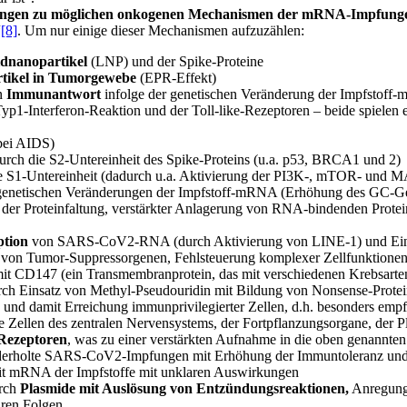
chungen zu möglichen onkogenen Mechanismen der mRNA-Impfung
“
[8]
. Um nur einige dieser Mechanismen aufzuzählen:
dnanopartikel
(LNP) und der Spike-Proteine
tikel in Tumorgewebe
(EPR-Effekt)
n
Immunantwort
infolge der genetischen Veränderung der Impfstoff-
p1-Interferon-Reaktion und der Toll-like-Rezeptoren – beide spielen 
 bei AIDS)
urch die S2-Untereinheit des Spike-Proteins (u.a. p53, BRCA1 und 2)
e S1-Untereinheit (dadurch u.a. Aktivierung der PI3K-, mTOR- und
genetischen Veränderungen der Impfstoff-mRNA (Erhöhung des GC-Gehalt
d der Proteinfaltung, verstärkter Anlagerung von RNA-bindenden Prote
ption
von SARS-CoV2-RNA (durch Aktivierung von LINE-1) und Einba
on Tumor-Suppressorgenen, Fehlsteuerung komplexer Zellfunktione
it CD147 (ein Transmembranprotein, das mit verschiedenen Krebsarten
ch Einsatz von Methyl-Pseudouridin mit Bildung von Nonsense-Prote
) und damit Erreichung immunprivilegierter Zellen, d.h. besonders em
e Zellen des zentralen Nervensystems, der Fortpflanzungsorgane, der 
Rezeptoren
, was zu einer verstärkten Aufnahme in die oben genannten 
erholte SARS-CoV2-Impfungen mit Erhöhung der Immuntoleranz und 
t mRNA der Impfstoffe mit unklaren Auswirkungen
urch
Plasmide
mit Auslösung von Entzündungsreaktionen,
Anregung 
ren Folgen