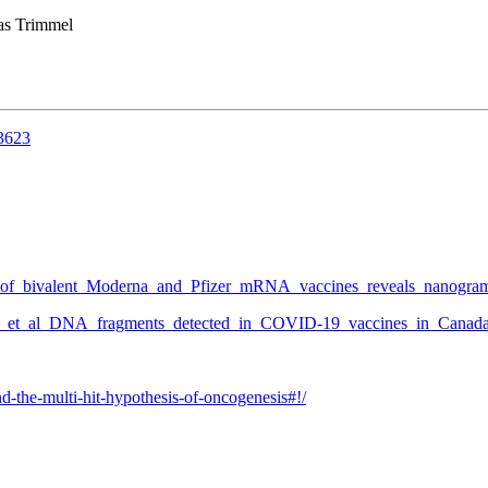
Trimmel
13623
ng_of_bivalent_Moderna_and_Pfizer_mRNA_vaccines_reveals_nanogra
r_DJ_et_al_DNA_fragments_detected_in_COVID-19_vaccines_in_Cana
d-the-multi-hit-hypothesis-of-oncogenesis#!/