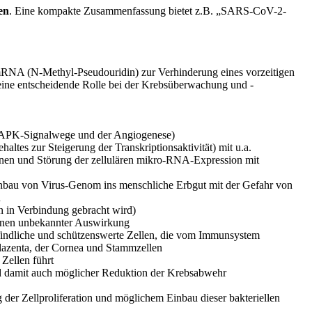
en
. Eine kompakte Zusammenfassung bietet z.B. „SARS-CoV-2-
mRNA (N-Methyl-Pseudouridin) zur Verhinderung eines vorzeitigen
eine entscheidende Rolle bei der Krebsüberwachung und -
 MAPK-Signalwege und der Angiogenese)
es zur Steigerung der Transkriptionsaktivität) mit u.a.
inen und Störung der zellulären mikro-RNA-Expression mit
u von Virus-Genom ins menschliche Erbgut mit der Gefahr von
n
 in Verbindung gebracht wird)
inen unbekannter Auswirkung
pfindliche und schützenswerte Zellen, die vom Immunsystem
Plazenta, der Cornea und Stammzellen
Zellen führt
damit auch möglicher Reduktion der Krebsabwehr
der Zellproliferation und möglichem Einbau dieser bakteriellen