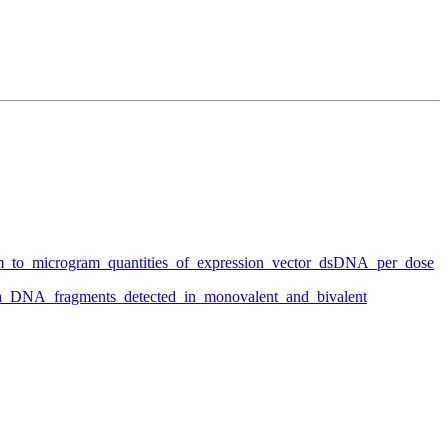
m_to_microgram_quantities_of_expression_vector_dsDNA_per_dose
da_DNA_fragments_detected_in_monovalent_and_bivalent