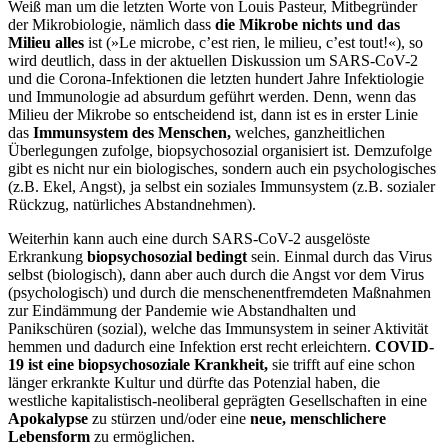
Weiß man um die letzten Worte von Louis Pasteur, Mitbegründer
der Mikrobiologie, nämlich dass
die Mikrobe nichts und das
Milieu alles
ist (»Le microbe, c’est rien, le milieu, c’est tout!«), so
wird deutlich, dass in der aktuellen Diskussion um SARS-CoV-2
und die Corona-Infektionen die letzten hundert Jahre Infektiologie
und Immunologie ad absurdum geführt werden. Denn, wenn das
Milieu der Mikrobe so entscheidend ist, dann ist es in erster Linie
das
Immunsystem des Menschen,
welches, ganzheitlichen
Überlegungen zufolge, biopsychosozial organisiert ist. Demzufolge
gibt es nicht nur ein biologisches, sondern auch ein psychologisches
(z.B. Ekel, Angst), ja selbst ein soziales Immunsystem (z.B. sozialer
Rückzug, natürliches Abstandnehmen).
Weiterhin kann auch eine durch SARS-CoV-2 ausgelöste
Erkrankung
biopsychosozial bedingt
sein. Einmal durch das Virus
selbst (biologisch), dann aber auch durch die Angst vor dem Virus
(psychologisch) und durch die menschenentfremdeten Maßnahmen
zur Eindämmung der Pandemie wie Abstandhalten und
Panikschüren (sozial), welche das Immunsystem in seiner Aktivität
hemmen und dadurch eine Infektion erst recht erleichtern.
COVID-
19 ist eine biopsychosoziale Krankheit,
sie trifft auf eine schon
länger erkrankte Kultur und dürfte das Potenzial haben, die
westliche kapitalistisch-neoliberal geprägten Gesellschaften in eine
Apokalypse
zu stürzen und/oder eine
neue, menschlichere
Lebensform
zu ermöglichen.