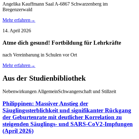
Angelika Kauffmann Saal A-6867 Schwarzenberg im
Bregenzerwald
Mehr erfahren
→
14. April 2026
Atme dich gesund! Fortbildung für Lehrkräfte
nach Vereinbarung in Schulen vor Ort
Mehr erfahren
→
Aus der Studienbibliothek
Nebenwirkungen Allgemein
Schwangerschaft und Stillzeit
Philippinen: Massiver Anstieg der
Säuglingssterblichkeit und signifikanter Rückgang
der Geburtenrate mit deutlicher Korrelation zu
steigenden Säuglings- und SARS-CoV2-Impfungen
(April 2026)