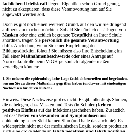
fachlichen Urteilskraft
liegen. Eigentlich schon Grund genug,
nicht zu akzeptieren, dass diese Verantwortung nun auf Sie
abgewälzt werden soll.
Doch es gibt noch einen weiteren Grund, auf den wir Sie dringend
aufmerksam machen möchten. Sobald Sie nämlich das Tragen von
Masken
oder eine zeitlich begrenzte
Testpflicht
an Ihrer Schule
anordnen, tragen Sie
persönlich die gesamte Verantwortung
dafür. Auch dann, wenn Sie einer Empfehlung der
Bildungsdirektion folgen! Sie müssen also Ihre Entscheidung im
Fall einer
Maßnahmenbeschwerde
oder eines Antrags auf
Normenkontrolle beim VfGH persönlich folgendermaßen
verteidigen können:
1.
Sie müssen die epidemiologische Lage fachlich beurteilen und
begründen
,
warum Sie zu dieser Maßnahme gegriffen haben (und zwar mit eindeutigen
Nachweisen für deren Nutzen).
Hinweis: Diese Nachweise gibt es nicht. Es gibt allerdings Studien,
die nahelegen, dass Masken und Tests (in Schulen)
keinen
positiven Einfluss
auf das Infektionsgeschehen haben. Zusätzlich
hat das
Testen von Gesunden und Symptomlosen
aus
epidemiologischer Sicht keinen Sinn (und hatte das auch nie). Es
widerspricht nicht nur der medizinischen Logik, sondern produziert
auch eine große Menge an
falsch negativen und falsch positiven