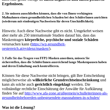
Ergebnissen.
2.
Sie müssen
ausschließen
können, dass die von Ihnen verhängten
Maßnahmen einen
gesundheitlichen Schaden
bei den SchülerInnen anrichten
(wiederum mit eindeutigen Nachweisen für deren Unschädlichkeit).
Hinweis: Auch diese Nachweise gibt es nicht. Umgekehrt weisen
aber mehr als 250 internationale Studien darauf hin, dass das
Maskentragen
körperliche, psychische und soziale Schäden
verursachen kann (
https://wp.gesundheit-
oesterreich.at/evidenz/masken/
).
3.
Falls Sie das Tragen von FFP2-Masken anordnen, müssen Sie
sicherstellen, dass die SchülerInnen ausreichend lange
Maskenpausen
haben
und deren Einhaltung auch kontrollieren.
Können Sie diese Nachweise nicht bringen, gilt Ihre Entscheidung
möglicherweise als
willkürliche Grundrechtseinschränkung
und
kann als solche auch
gerichtlich eingeklagt
werden. Die
vollständige rechtliche Einschätzung der Anwälte für Aufklärung
finden Sie auf
http://www.afa-zone.at/allgemein/schulleiterinnen-als-
gesundheitsbehoerden-unbegruendete-massnahmen-in-schulen/
Was ist die Lösung?