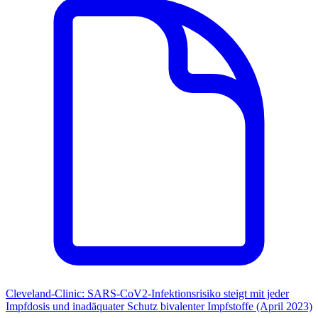
Cleveland-Clinic: SARS-CoV2-Infektionsrisiko steigt mit jeder
Impfdosis und inadäquater Schutz bivalenter Impfstoffe (April 2023)