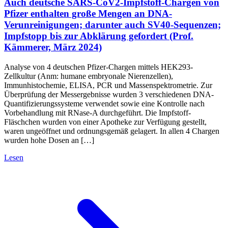
Auch deutsche SARS-CoV2-Impfstoff-Chargen von
Pfizer enthalten große Mengen an DNA-
Verunreinigungen; darunter auch SV40-Sequenzen;
Impfstopp bis zur Abklärung gefordert (Prof.
Kämmerer, März 2024)
Analyse von 4 deutschen Pfizer-Chargen mittels HEK293-
Zellkultur (Anm: humane embryonale Nierenzellen),
Immunhistochemie, ELISA, PCR und Massenspektrometrie. Zur
Überprüfung der Messergebnisse wurden 3 verschiedenen DNA-
Quantifizierungssysteme verwendet sowie eine Kontrolle nach
Vorbehandlung mit RNase-A durchgeführt. Die Impfstoff-
Fläschchen wurden von einer Apotheke zur Verfügung gestellt,
waren ungeöffnet und ordnungsgemäß gelagert. In allen 4 Chargen
wurden hohe Dosen an […]
Lesen